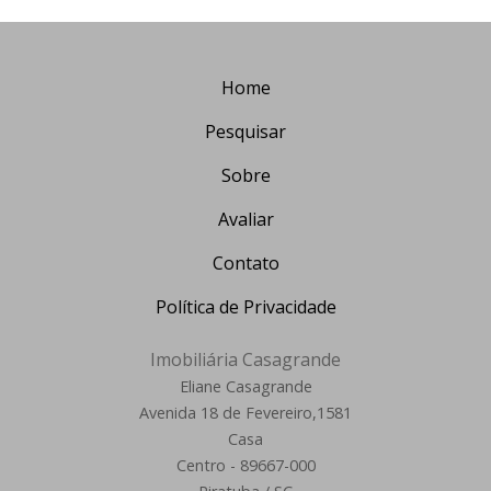
Home
Pesquisar
Sobre
Avaliar
Contato
Política de Privacidade
Imobiliária Casagrande
Eliane Casagrande
Avenida 18 de Fevereiro,1581
Casa
Centro - 89667-000