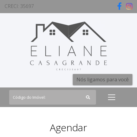
CRECI: 35697
Nós ligamos para você
Agendar