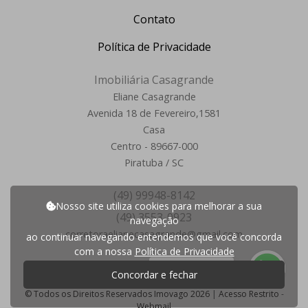
Contato
Política de Privacidade
Imobiliária Casagrande
Eliane Casagrande
Avenida 18 de Fevereiro,1581
Casa
Centro - 89667-000
Piratuba / SC
(49) 99948-8142
Nosso site utiliza cookies para melhorar a sua
(49) 3553-0923
navegação
corretoraelianecasagrande@gmail.com
ao continuar navegando entendemos que você concorda
com a nossa
Política de Privacidade
P
r
e
c
i
s
a
d
e
a
j
u
d
a
?
Concordar e fechar
© Todos os Direitos Reservados Imovago 2026
|
Acesso Restrito
-
Webmail