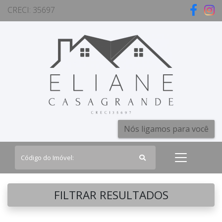
CRECI: 35697
Nós ligamos para você
FILTRAR RESULTADOS